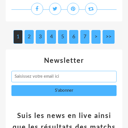
1
2
3
4
5
6
7
>
>>
Newsletter
Suis les news en live ainsi
que les résultats des matchs