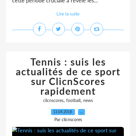
cette période cruciale a révélé les...
Lire la suite
Tennis : suis les
actualités de ce sport
sur ClicnScores
rapidement
,
,
clicnscores
football
news
13.04.2018
…
Par clicnscores