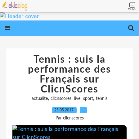
MENU
Tennis : suis la
performance des
Français sur
ClicnScores
,
,
,
,
actualite
clicnscores
live
sport
tennis
25.05.2017
…
Par clicnscores