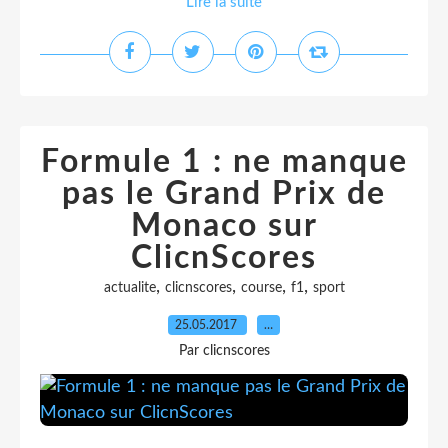
Lire la suite
Formule 1 : ne manque
pas le Grand Prix de
Monaco sur
ClicnScores
,
,
,
,
actualite
clicnscores
course
f1
sport
25.05.2017
…
Par clicnscores