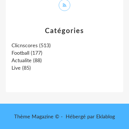
Catégories
Clicnscores
(513)
Football
(177)
Actualite
(88)
Live
(85)
Thème Magazine © - Hébergé par
Eklablog