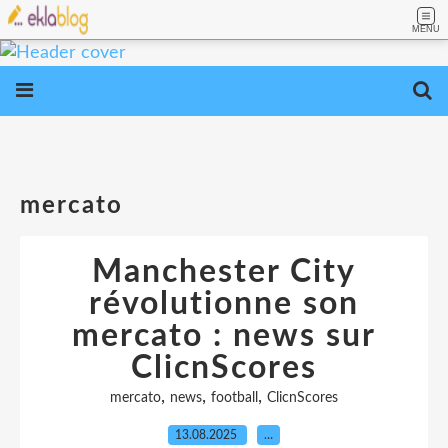
MENU
mercato
Manchester City
révolutionne son
mercato : news sur
ClicnScores
,
,
,
mercato
news
football
ClicnScores
13.08.2025
…