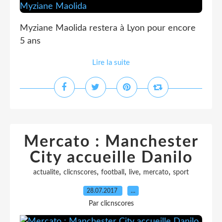
Myziane Maolida restera à Lyon pour encore
5 ans
Lire la suite
Mercato : Manchester
City accueille Danilo
,
,
,
,
,
actualite
clicnscores
football
live
mercato
sport
28.07.2017
…
Par clicnscores