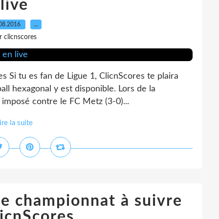
live
08.2016
…
r clicnscores
es Si tu es fan de Ligue 1, ClicnScores te plaira
all hexagonal y est disponible. Lors de la
imposé contre le FC Metz (3-0)...
ire la suite
le championnat à suivre
licnScores