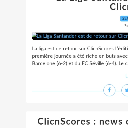
Cli
23.
Pa
La liga est de retour sur ClicnScores L’éd
première journée a été riche en buts ave
Barcelone (6-2) et du FC Séville (6-4). Le
L
ClicnScores : news 