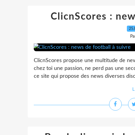
ClicnScores : new
25.
Pa
ClicnScores propose une multitude de news
chez toi une passion, ne perd pas une sec
ce site qui propose des news diverses disci
L