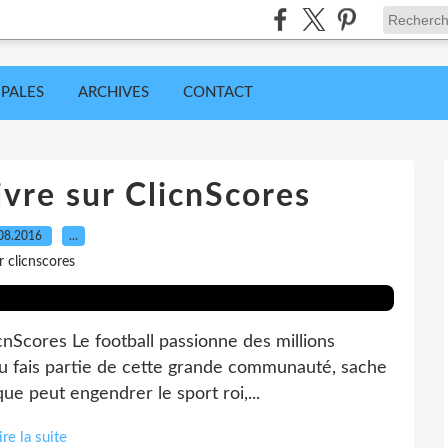
IPALES
ARCHIVES
CONTACT
ivre sur ClicnScores
08.2016
…
r clicnscores
cnScores Le football passionne des millions
 tu fais partie de cette grande communauté, sache
e peut engendrer le sport roi,...
ire la suite