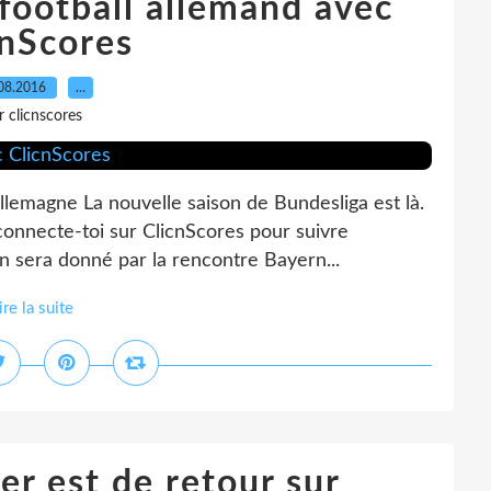
 football allemand avec
cnScores
08.2016
…
r clicnscores
lemagne La nouvelle saison de Bundesliga est là.
connecte-toi sur ClicnScores pour suivre
ion sera donné par la rencontre Bayern...
ire la suite
er est de retour sur