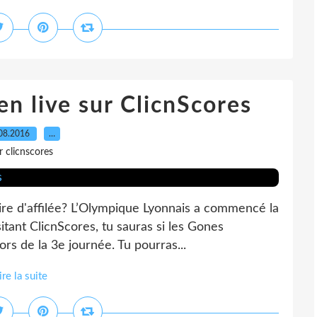
en live sur ClicnScores
08.2016
…
r clicnscores
oire d'affilée? L’Olympique Lyonnais a commencé la
sitant ClicnScores, tu sauras si les Gones
ors de la 3e journée. Tu pourras...
ire la suite