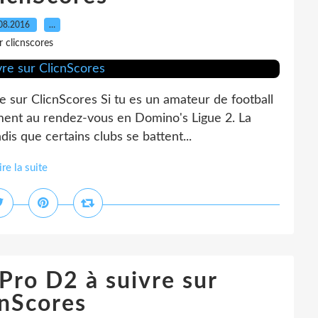
08.2016
…
r clicnscores
e sur ClicnScores Si tu es un amateur de football
ement au rendez-vous en Domino's Ligue 2. La
ndis que certains clubs se battent...
ire la suite
 Pro D2 à suivre sur
cnScores