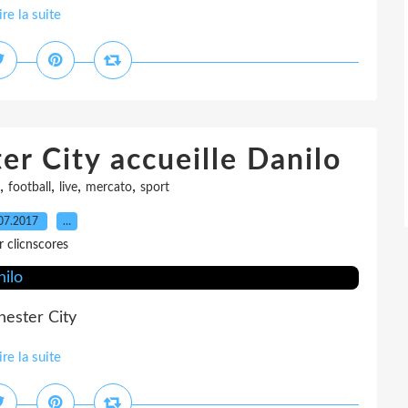
ire la suite
r City accueille Danilo
,
,
,
,
football
live
mercato
sport
07.2017
…
r clicnscores
ester City
ire la suite