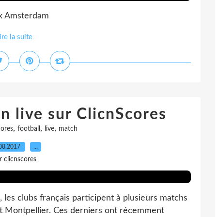
jax Amsterdam
ire la suite
 live sur ClicnScores
,
,
,
cores
football
live
match
08.2017
…
r clicnscores
, les clubs français participent à plusieurs matchs
et Montpellier. Ces derniers ont récemment