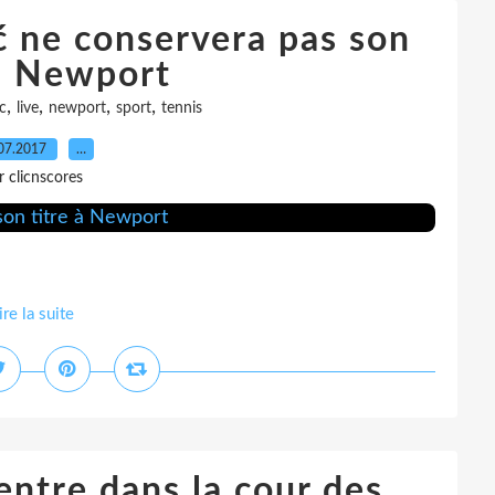
ić ne conservera pas son
 à Newport
,
,
,
,
c
live
newport
sport
tennis
07.2017
…
r clicnscores
ire la suite
entre dans la cour des