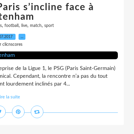
aris s’incline face à
ttenham
,
,
,
,
s
football
live
match
sport
07.2017
…
r clicnscores
eprise de la Ligue 1, le PSG (Paris Saint-Germain)
cal. Cependant, la rencontre n’a pas du tout
nt lourdement inclinés par 4...
ire la suite