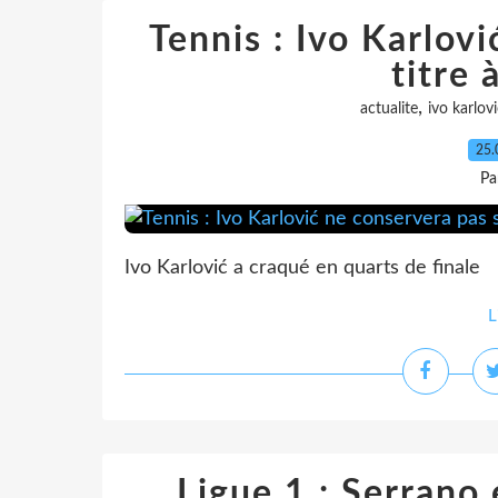
Tennis : Ivo Karlov
titre
,
actualite
ivo karlovi
25.
Pa
Ivo Karlović a craqué en quarts de finale
L
Ligue 1 : Serrano 