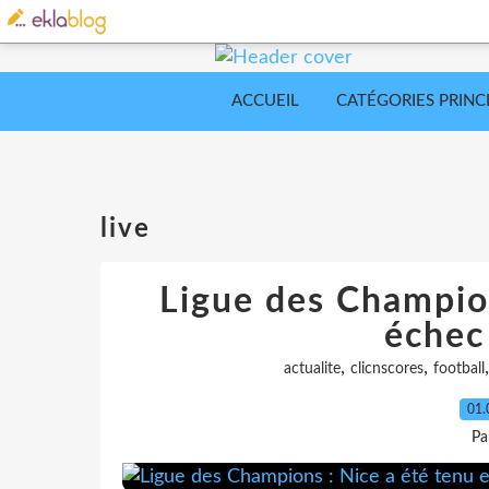
ACCUEIL
CATÉGORIES PRINC
live
Ligue des Champion
échec 
,
,
actualite
clicnscores
football
01.
Pa