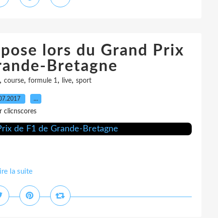
pose lors du Grand Prix
rande-Bretagne
,
,
,
,
course
formule 1
live
sport
07.2017
…
r clicnscores
ire la suite