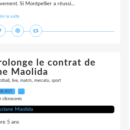
vement. Si Montpellier a réussi...
ire la suite
rolonge le contrat de
ne Maolida
,
,
,
,
otball
live
match
mercato
sport
08.2017
…
r clicnscores
re 5 ans