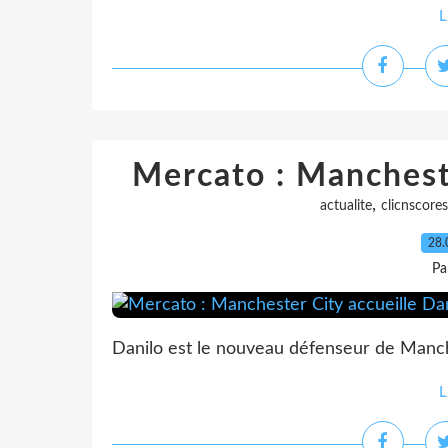
L
Mercato : Mancheste
,
actualite
clicnscores
28.
Pa
Danilo est le nouveau défenseur de Manch
L