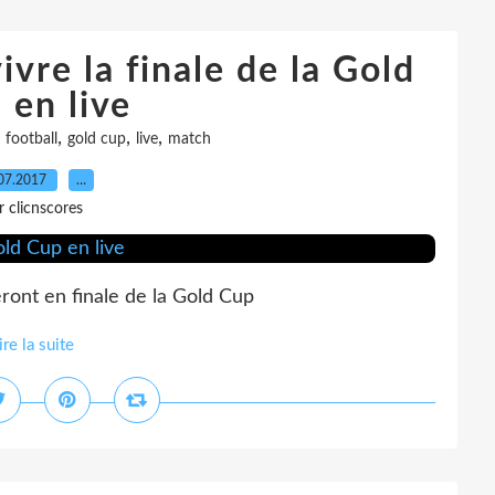
ivre la finale de la Gold
 en live
,
,
,
,
football
gold cup
live
match
07.2017
…
r clicnscores
ront en finale de la Gold Cup
ire la suite