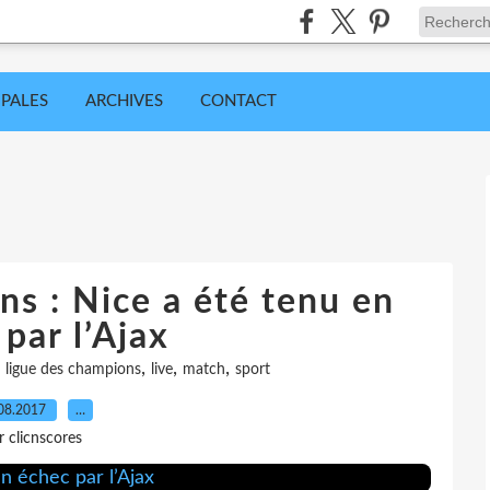
IPALES
ARCHIVES
CONTACT
s : Nice a été tenu en
par l’Ajax
,
,
,
,
ligue des champions
live
match
sport
08.2017
…
r clicnscores