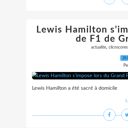
Lewis Hamilton s’im
de F1 de G
,
actualite
clicnscores
28.
Pa
Lewis Hamilton a été sacré à domicile
L