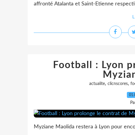
affronté Atalanta et Saint-Etienne respecti
L
Football : Lyon p
Myzia
,
,
actualite
clicnscores
fo
01.
Pa
Myziane Maolida restera à Lyon pour enco