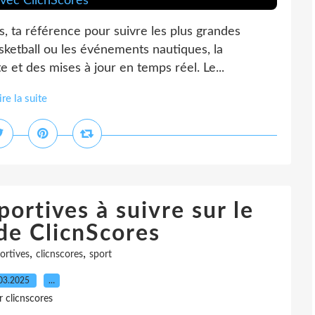
s, ta référence pour suivre les plus grandes
asketball ou les événements nautiques, la
 et des mises à jour en temps réel. Le...
ire la suite
ortives à suivre sur le
de ClicnScores
,
,
ortives
clicnscores
sport
03.2025
…
r clicnscores