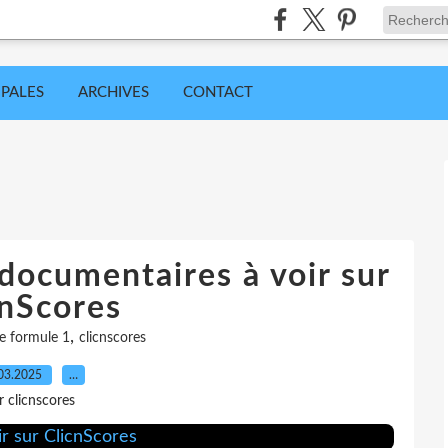
IPALES
ARCHIVES
CONTACT
 documentaires à voir sur
cnScores
,
de formule 1
clicnscores
03.2025
…
r clicnscores