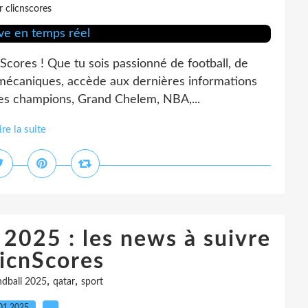
r clicnscores
nScores ! Que tu sois passionné de football, de
 mécaniques, accède aux dernières informations
des champions, Grand Chelem, NBA,...
ire la suite
2025 : les news à suivre
licnScores
,
,
ndball 2025
qatar
sport
01.2025
…