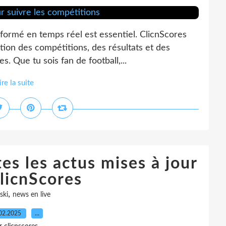
nformé en temps réel est essentiel. ClicnScores
ution des compétitions, des résultats et des
. Que tu sois fan de football,...
ire la suite
tes les actus mises à jour
licnScores
,
ski
news en live
02.2025
…