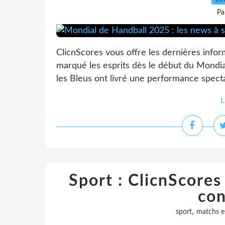
Pa
ClicnScores vous offre les dernières infor
marqué les esprits dès le début du Mondia
les Bleus ont livré une performance spectac
L
Sport : ClicnScores 
con
,
sport
matchs e