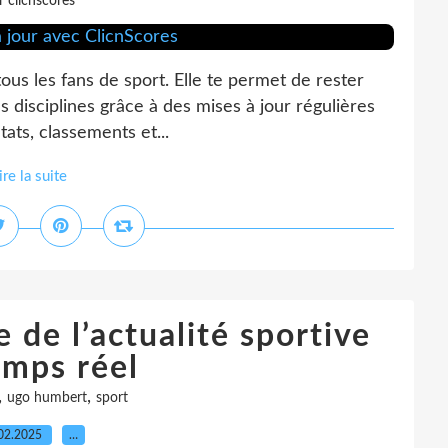
r clicnscores
ous les fans de sport. Elle te permet de rester
es disciplines grâce à des mises à jour régulières
tats, classements et...
ire la suite
e de l’actualité sportive
emps réel
,
,
ugo humbert
sport
02.2025
…