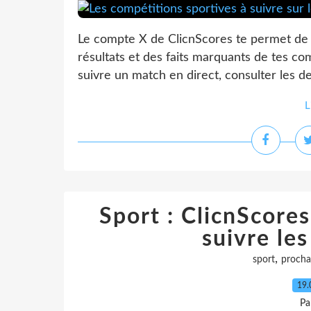
Le compte X de ClicnScores te permet de 
résultats et des faits marquants de tes co
suivre un match en direct, consulter les de
L
Sport : ClicnScores
suivre le
,
sport
procha
19.
Pa