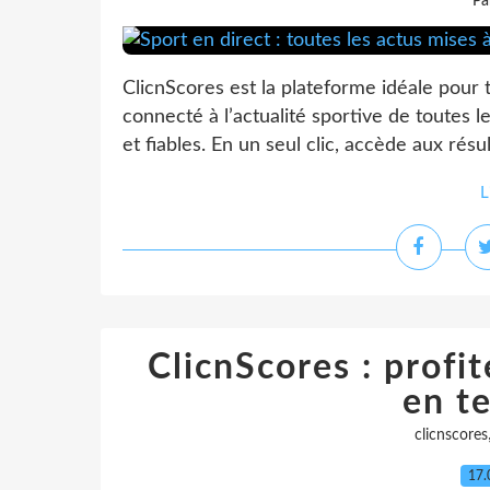
Pa
ClicnScores est la plateforme idéale pour t
connecté à l’actualité sportive de toutes l
et fiables. En un seul clic, accède aux résul
L
ClicnScores : profit
en t
clicnscores
17.