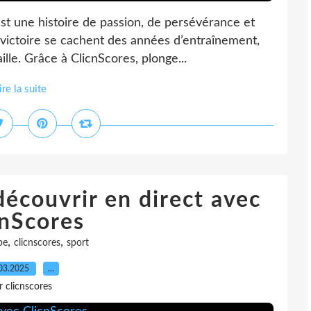
est une histoire de passion, de persévérance et
 victoire se cachent des années d’entraînement,
ille. Grâce à ClicnScores, plonge...
ire la suite
écouvrir en direct avec
cnScores
,
,
be
clicnscores
sport
03.2025
…
r clicnscores