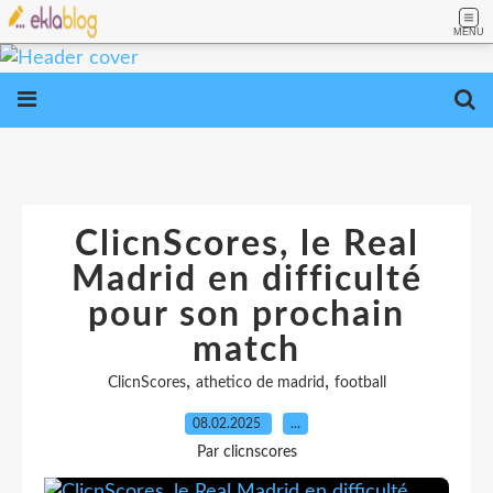
MENU
ClicnScores, le Real
Madrid en difficulté
pour son prochain
match
,
,
ClicnScores
athetico de madrid
football
08.02.2025
…
Par clicnscores