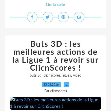
Lire la suite
Buts 3D : les
meilleures actions de
la Ligue 1 à revoir sur
ClicnScores !
,
,
,
buts 3d
clicnscores
ligues
video
23.03.2016
…
Par clicnscores