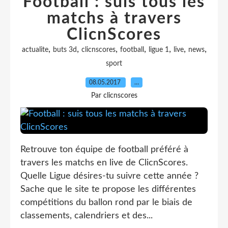
Football : suis tous les
matchs à travers
ClicnScores
,
,
,
,
,
,
,
actualite
buts 3d
clicnscores
football
ligue 1
live
news
sport
08.05.2017
…
Par clicnscores
Retrouve ton équipe de football préféré à
travers les matchs en live de ClicnScores.
Quelle Ligue désires-tu suivre cette année ?
Sache que le site te propose les différentes
compétitions du ballon rond par le biais de
classements, calendriers et des...