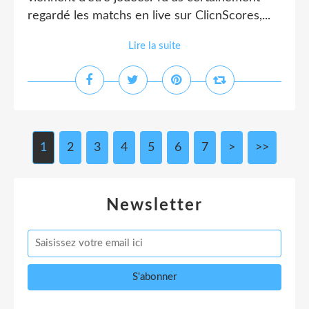
regardé les matchs en live sur ClicnScores,...
Lire la suite
1
2
3
4
5
6
7
>
>>
Newsletter