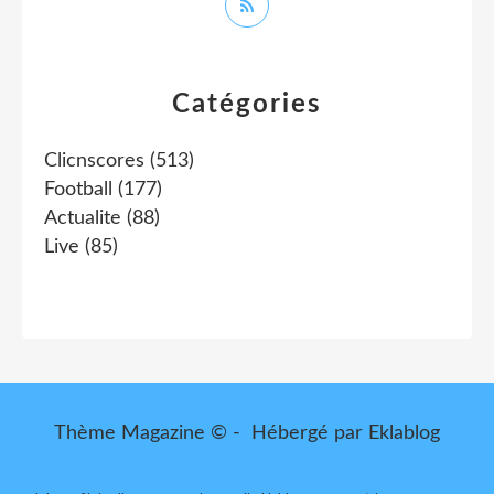
Catégories
Clicnscores
(513)
Football
(177)
Actualite
(88)
Live
(85)
Thème Magazine © - Hébergé par
Eklablog