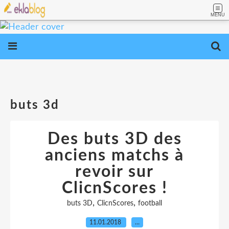
MENU
buts 3d
Des buts 3D des
anciens matchs à
revoir sur
ClicnScores !
,
,
buts 3D
ClicnScores
football
11.01.2018
…