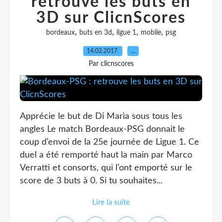
retrouve les buts en
3D sur ClicnScores
,
,
,
,
bordeaux
buts en 3d
ligue 1
mobile
psg
14.02.2017
…
Par clicnscores
Apprécie le but de Di Marìa sous tous les
angles Le match Bordeaux-PSG donnait le
coup d’envoi de la 25e journée de Ligue 1. Ce
duel a été remporté haut la main par Marco
Verratti et consorts, qui l’ont emporté sur le
score de 3 buts à 0. Si tu souhaites...
Lire la suite