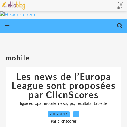
MENU
mobile
Les news de l’Europa
League sont proposées
par ClicnScores
,
,
,
,
,
ligue europa
mobile
news
pc
resultats
tablette
20.02.2017
…
Par clicnscores