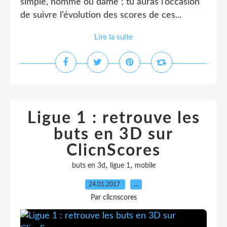
simple, homme ou dame ; tu auras l’occasion
de suivre l’évolution des scores de ces...
Lire la suite
Ligue 1 : retrouve les
buts en 3D sur
ClicnScores
,
,
buts en 3d
ligue 1
mobile
24.01.2017
…
Par clicnscores