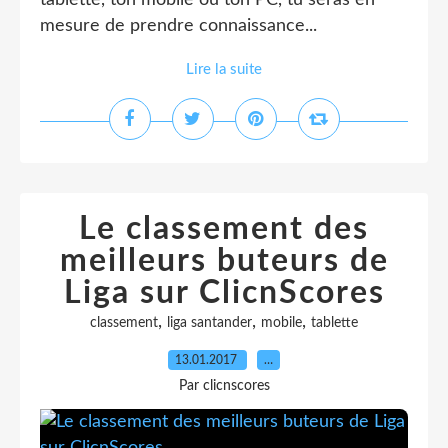
tablette, ton mobile ou ton PC, tu seras en
mesure de prendre connaissance...
Lire la suite
Le classement des
meilleurs buteurs de
Liga sur ClicnScores
,
,
,
classement
liga santander
mobile
tablette
13.01.2017
…
Par clicnscores