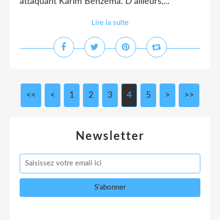
attaquant Karim Benzema. D’ailleurs,...
Lire la suite
<<
<
1
2
3
4
5
>
>>
Newsletter