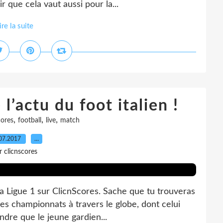
que cela vaut aussi pour la...
ire la suite
l’actu du foot italien !
,
,
,
cores
football
live
match
07.2017
…
r clicnscores
 la Ligue 1 sur ClicnScores. Sache que tu trouveras
es championnats à travers le globe, dont celui
endre que le jeune gardien...