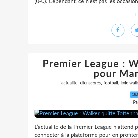
(0-0). Cependant, ce n’est pas les occasio
L
Premier League : W
pour Man
,
,
,
actualite
clicnscores
football
kyle walk
18.
Pa
L’actualité de la Premier League n’attend pl
connecter à la plateforme pour en profiter