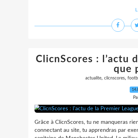
L
ClicnScores : l’actu 
que p
,
,
actualite
clicnscores
footb
14.
Pa
Grâce à ClicnScores, tu ne manqueras rien d
connectant au site, tu apprendras par ex