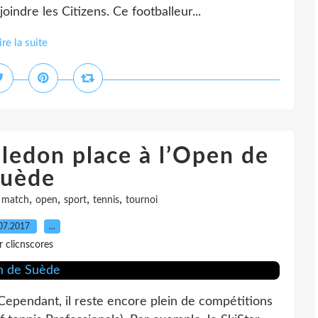
oindre les Citizens. Ce footballeur...
ire la suite
ledon place à l’Open de
uède
,
,
,
,
,
match
open
sport
tennis
tournoi
07.2017
…
r clicnscores
Cependant, il reste encore plein de compétitions