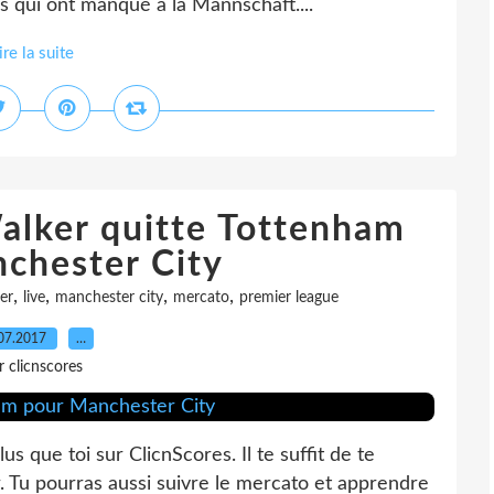
ns qui ont manqué à la Mannschaft....
ire la suite
alker quitte Tottenham
chester City
,
,
,
,
er
live
manchester city
mercato
premier league
07.2017
…
r clicnscores
us que toi sur ClicnScores. Il te suffit de te
. Tu pourras aussi suivre le mercato et apprendre