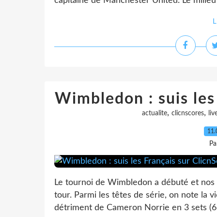
capitaine de Manchester United. Le milieu
L
Wimbledon : suis les
,
,
actualite
clicnscores
liv
11.
Pa
Le tournoi de Wimbledon a débuté et nos r
tour. Parmi les têtes de série, on note la v
détriment de Cameron Norrie en 3 sets (6-3