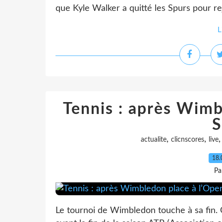
que Kyle Walker a quitté les Spurs pour rej
L
Tennis : après Wimb
S
,
,
actualite
clicnscores
live
18.
Pa
Le tournoi de Wimbledon touche à sa fin. 