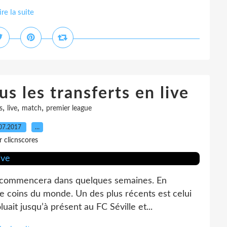
ire la suite
s les transferts en live
,
,
,
s
live
match
premier league
07.2017
…
r clicnscores
e commencera dans quelques semaines. En
tre coins du monde. Un des plus récents est celui
uait jusqu’à présent au FC Séville et...