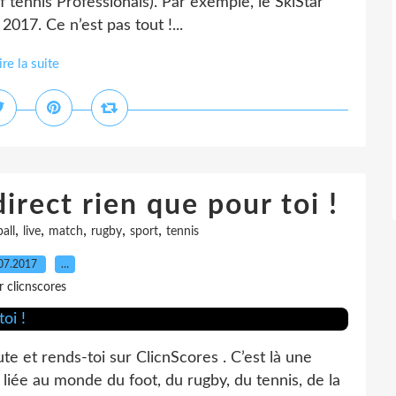
f tennis Professionals). Par exemple, le SkiStar
2017. Ce n’est pas tout !...
ire la suite
direct rien que pour toi !
,
,
,
,
,
all
live
match
rugby
sport
tennis
07.2017
…
r clicnscores
e et rends-toi sur ClicnScores . C’est là une
é liée au monde du foot, du rugby, du tennis, de la