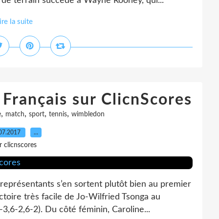
 de terrain succède à Wayne Rooney, qui...
ire la suite
 Français sur ClicnScores
,
,
,
,
e
match
sport
tennis
wimbledon
07.2017
…
r clicnscores
eprésentants s’en sortent plutôt bien au premier
ictoire très facile de Jo-Wilfried Tsonga au
,6-2,6-2). Du côté féminin, Caroline...