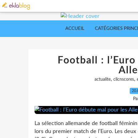
ACCUEIL
CATÉGORIES PRINC
Football : l’Eur
All
,
,
actualite
clicnscores
20.
Pa
La sélection allemande de football fémini
lors du premier match de l’Euro. Les deux 