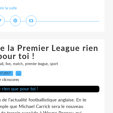
ire la suite
de la Premier League rien
our toi !
,
,
,
,
all
live
match
premier league
sport
07.2017
…
r clicnscores
e l’actualité footballistique anglaise. En te
emple que Michael Carrick sera le nouveau