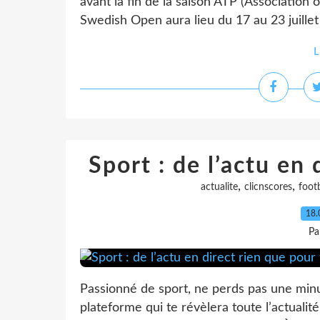
avant la fin de la saison ATP (Association o
Swedish Open aura lieu du 17 au 23 juillet 
L
Sport : de l’actu en 
,
,
actualite
clicnscores
footb
18.
Pa
Passionné de sport, ne perds pas une minut
plateforme qui te révèlera toute l’actualit