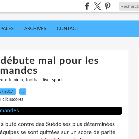
IPALES
ARCHIVES
CONTACT
o débute mal pour les
emandes
,
,
,
euro feminin
football
live
sport
07.2017
…
r clicnscores
n a buté contre des Suédoises plus déterminées
équipes se sont quittées sur un score de parité