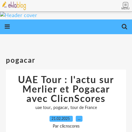
MENU
pogacar
UAE Tour : l'actu sur
Merlier et Pogacar
avec ClicnScores
,
,
uae tour
pogacar
tour de France
21.02.2025
…
Par clicnscores