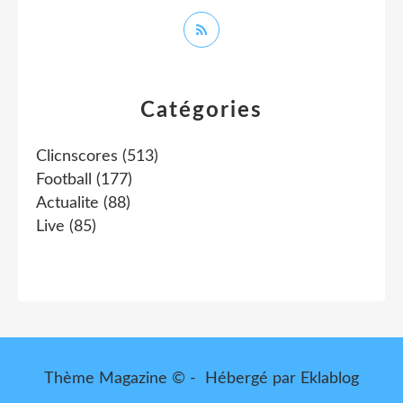
Catégories
Clicnscores
(513)
Football
(177)
Actualite
(88)
Live
(85)
Thème Magazine © - Hébergé par
Eklablog