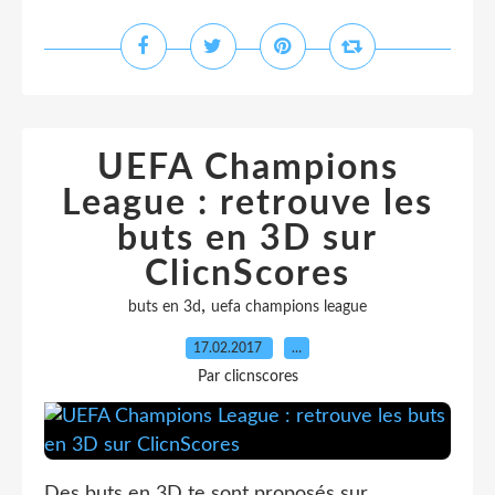
UEFA Champions
League : retrouve les
buts en 3D sur
ClicnScores
,
buts en 3d
uefa champions league
17.02.2017
…
Par clicnscores
Des buts en 3D te sont proposés sur