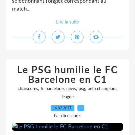
sélectionnant l’onglet correspondant au
match...
Lire la suite
Le PSG humilie le FC
Barcelone en C1
,
,
,
,
clicnscores
fc barcelone
news
psg
uefa champions
league
16.02.2017
…
Par clicnscores