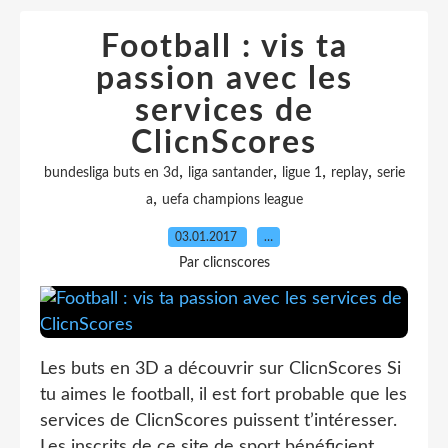
Football : vis ta
passion avec les
services de
ClicnScores
,
,
,
,
bundesliga buts en 3d
liga santander
ligue 1
replay
serie
,
a
uefa champions league
03.01.2017
…
Par clicnscores
Les buts en 3D a découvrir sur ClicnScores Si
tu aimes le football, il est fort probable que les
services de ClicnScores puissent t’intéresser.
Les inscrits de ce site de sport bénéficient