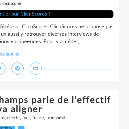
r clicnscores
éférés sur ClicnScores ClicnScores ne propose pas
ux aussi y retrouver diverses interviews de
ions européennes. Pour y accéder,...
ire la suite
hamps parle de l’effectif
va aligner
,
,
,
,
mps
effectif
foot
france
tv mondial
10.2015
…