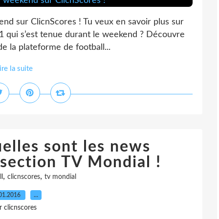
end sur ClicnScores ! Tu veux en savoir plus sur
e 1 qui s’est tenue durant le weekend ? Découvre
e la plateforme de football...
ire la suite
uelles sont les news
 section TV Mondial !
,
,
l
clicnscores
tv mondial
01.2016
…
r clicnscores