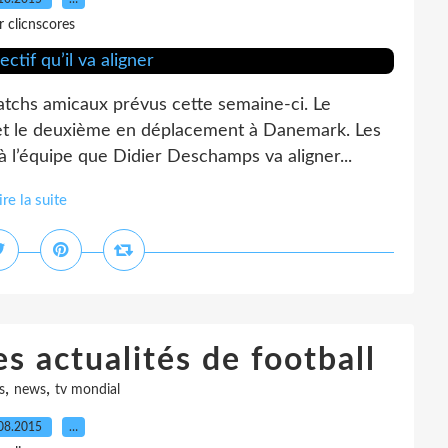
r clicnscores
atchs amicaux prévus cette semaine-ci. Le
 et le deuxième en déplacement à Danemark. Les
 à l’équipe que Didier Deschamps va aligner...
ire la suite
es actualités de football
,
,
s
news
tv mondial
08.2015
…