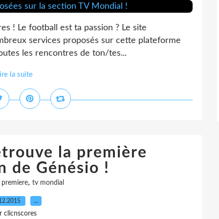
res ! Le football est ta passion ? Le site
nombreux services proposés sur cette plateforme
outes les rencontres de ton/tes...
ire la suite
etrouve la première
n de Génésio !
,
,
premiere
tv mondial
12.2015
…
r clicnscores