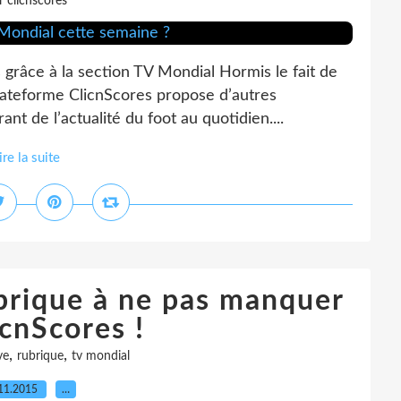
r clicnscores
s grâce à la section TV Mondial Hormis le fait de
plateforme ClicnScores propose d’autres
ant de l’actualité du foot au quotidien....
ire la suite
brique à ne pas manquer
icnScores !
,
,
ve
rubrique
tv mondial
11.2015
…