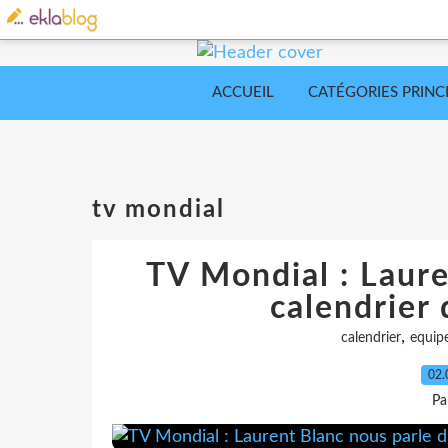
ACCUEIL
CATÉGORIES PRINC
tv mondial
TV Mondial : Laure
calendrier 
,
calendrier
equip
02.
Pa