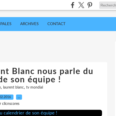
IPALES
ARCHIVES
CONTACT
nt Blanc nous parle du
de son équipe !
,
,
e
laurent blanc
tv mondial
02.2016
…
r clicnscores