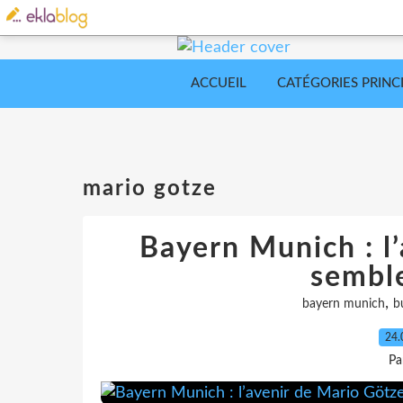
ACCUEIL
CATÉGORIES PRINC
mario gotze
Bayern Munich : l
semble
,
bayern munich
b
24.
Pa