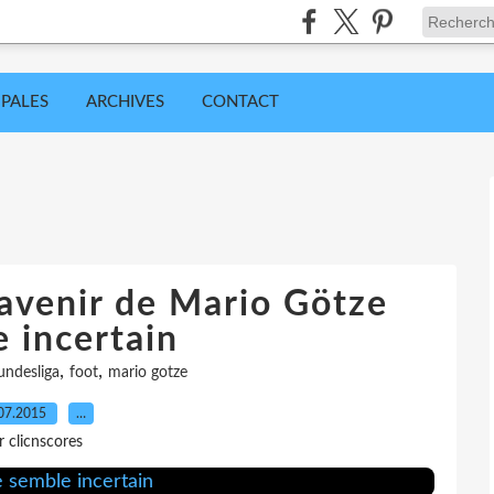
IPALES
ARCHIVES
CONTACT
’avenir de Mario Götze
 incertain
,
,
undesliga
foot
mario gotze
07.2015
…
r clicnscores