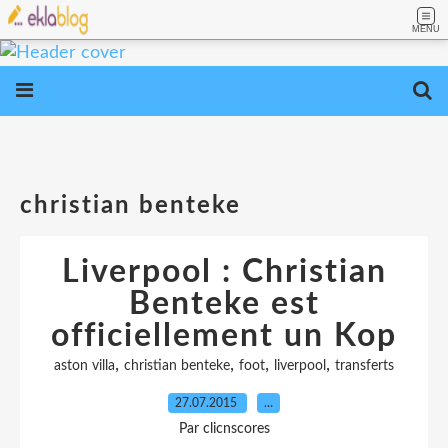
MENU
christian benteke
Liverpool : Christian
Benteke est
officiellement un Kop
,
,
,
,
aston villa
christian benteke
foot
liverpool
transferts
27.07.2015
…
Par clicnscores