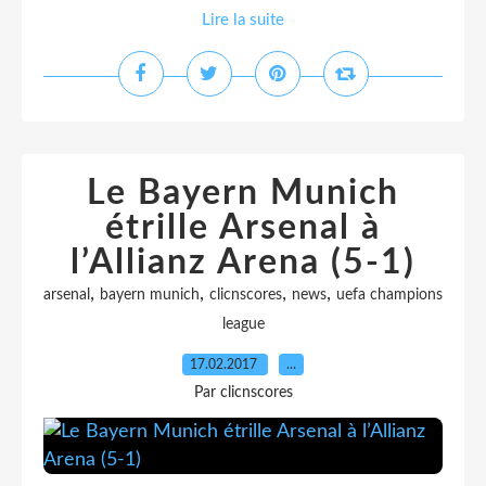
Lire la suite
Le Bayern Munich
étrille Arsenal à
l’Allianz Arena (5-1)
,
,
,
,
arsenal
bayern munich
clicnscores
news
uefa champions
league
17.02.2017
…
Par clicnscores