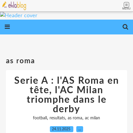
MENU
as roma
Serie A : l'AS Roma en
tête, l'AC Milan
triomphe dans le
derby
,
,
,
football
resultats
as roma
ac milan
24.11.2025
…