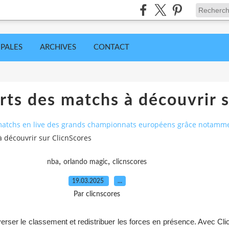
IPALES
ARCHIVES
CONTACT
rts des matchs à découvrir 
es matchs en live des grands championnats européens grâce notamme
à découvrir sur ClicnScores
,
,
nba
orlando magic
clicnscores
19.03.2025
…
Par clicnscores
rser le classement et redistribuer les forces en présence. Avec Cli