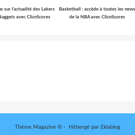
s sur l’actualité des Lakers
Basketball : accède à toutes les new
Nuggets avec ClicnScores
de la NBA avec ClicnScores
Thème Magazine © - Hébergé par
Eklablog