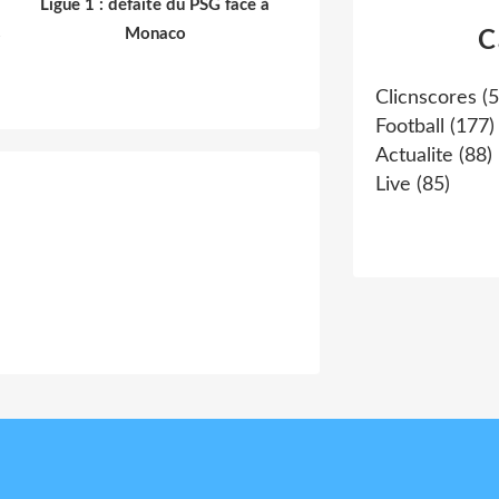
Ligue 1 : défaite du PSG face à
s
Monaco
C
Clicnscores
(5
Football
(177)
Actualite
(88)
Live
(85)